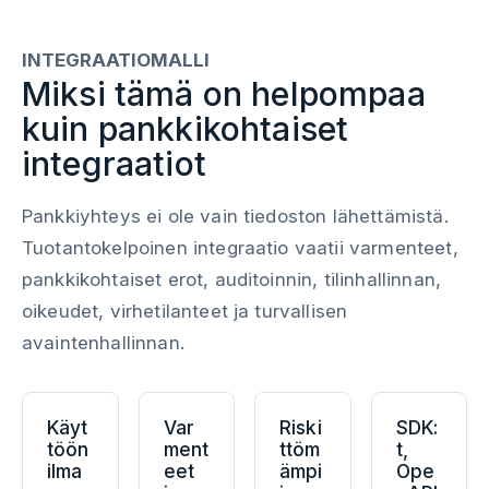
INTEGRAATIOMALLI
Miksi tämä on helpompaa
kuin pankkikohtaiset
integraatiot
Pankkiyhteys ei ole vain tiedoston lähettämistä.
Tuotantokelpoinen integraatio vaatii varmenteet,
pankkikohtaiset erot, auditoinnin, tilinhallinnan,
oikeudet, virhetilanteet ja turvallisen
avaintenhallinnan.
Käyt
Var
Riski
SDK:
töön
ment
ttöm
t,
ilma
eet
ämpi
Ope