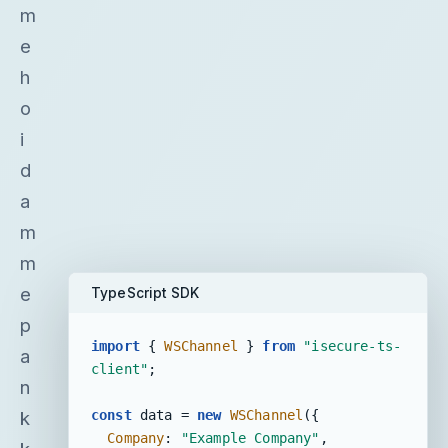
m
e
h
o
i
d
a
m
m
e
TypeScript SDK
p
import
 { 
WSChannel
 } 
from
"isecure-ts-
a
client"
;

n
const
 data = 
new
WSChannel
({

k
Company
: 
"Example Company"
,
