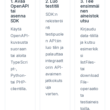
1. Avaa
2. Luo
3. Tee
OpenAPI
testitili
ensimmäi
tai
nen
SDK:n
asenna
aineistok
SDK
utsu
rekisteröi
nti
Käytä
Kirjaudu
testipuole
OpenAPI-
data-tilillä
n API:iin
kuvausta
ja kutsu
luo tilin ja
suoraan
esimerkik
palauttaa
tai aloita
si
integraatt
TypeScri
listFiles-
orin API-
pt-,
tai
avaimen
Python-
download
jatkokuts
tai PHP-
File-
uja
clientilla.
operaatio
varten.
ta
testiaineis
toilla.