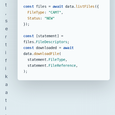
t
const
 files = 
await
 data.
listFiles
({ 

,
FileType
: 
"CAMT"
, 

Status
: 
"NEW"
s
});

e
r
const
 [statement] = 
files.
FileDescriptors
t
const
 downloaded = 
await
i
data.
downloadFile
(

  statement.
FileType
,

f
  statement.
FileReference
,

i
);
k
a
a
t
i