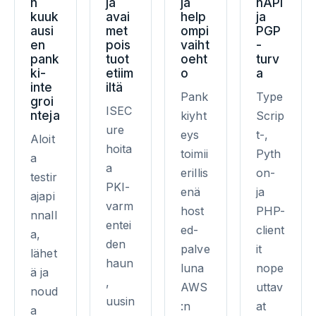
n
ja
ja
nAPI
kuuk
avai
help
ja
ausi
met
ompi
PGP
en
pois
vaiht
-
pank
tuot
oeht
turv
ki-
etiim
o
a
inte
iltä
Pank
Type
groi
ISEC
nteja
kiyht
Scrip
ure
eys
t-,
Aloit
hoita
toimii
Pyth
a
a
erillis
on-
testir
PKI-
enä
ja
ajapi
varm
host
PHP-
nnall
entei
ed-
client
a,
den
palve
it
lähet
haun
luna
nope
ä ja
,
AWS
uttav
noud
uusin
:n
at
a