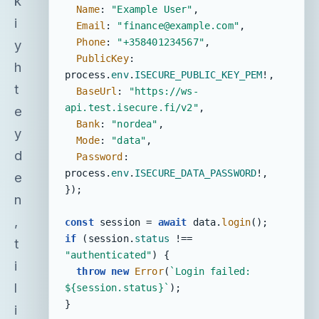
k
Name
: 
"Example User"
,

i
Email
: 
"finance@example.com"
,

Phone
: 
"+358401234567"
,

y
PublicKey
: 
h
process.
env
.
ISECURE_PUBLIC_KEY_PEM
!,

t
BaseUrl
: 
"https://ws-
api.test.isecure.fi/v2"
,

e
Bank
: 
"nordea"
,

y
Mode
: 
"data"
,

d
Password
: 
process.
env
.
ISECURE_DATA_PASSWORD
!,

e
});

n
,
const
 session = 
await
 data.
login
if
 (session.
status
 !== 
t
"authenticated"
) {

i
throw
new
Error
(
`Login failed: 
l
${session.status}
`
);

}

i